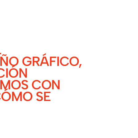
L
EÑO GRÁFICO,
CIÓN
AMOS CON
CÓMO SE