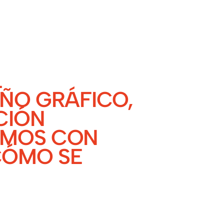
L
EÑO GRÁFICO,
CIÓN
AMOS CON
CÓMO SE