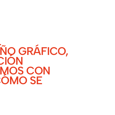
L
EÑO GRÁFICO,
CIÓN
AMOS CON
CÓMO SE