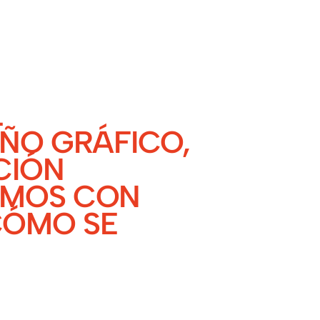
L
EÑO GRÁFICO,
CIÓN
AMOS CON
CÓMO SE